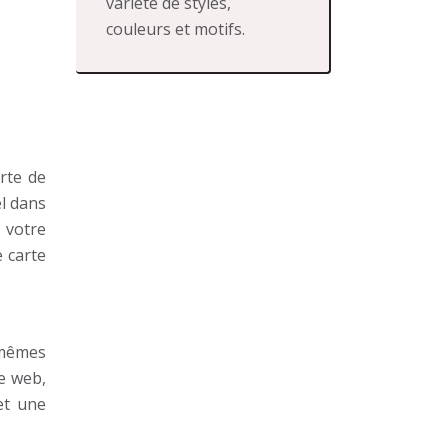
variété de styles,
couleurs et motifs.
arte de
el dans
 votre
e carte
s mêmes
e web,
et une