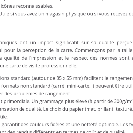
s icônes reconnaissables.
Utile si vous avez un magasin physique ou si vous recevez d
hniques ont un impact significatif sur sa qualité perçue
ial pour la perception de la carte. Commençons par la taill
la qualité de l’impression et le respect des normes sont 
ne carte de visite professionnelle.
ions standard (autour de 85 x 55 mm) facilitent le rangemen
 formats non standard (carré, mini-carte…) peuvent être util
er des problèmes de rangement.
st primordiale. Un grammage plus élevé (à partir de 300g/m²
nsation de qualité. Le choix du papier (mat, brillant, texturé
ile.
garantit des couleurs fidèles et une netteté optimale. Les t
nt des rendus différents en termes de coût et de qualité.