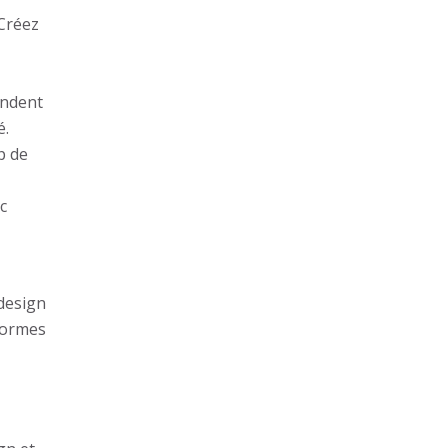
 Créez
ondent
é.
p de
c
design
 formes