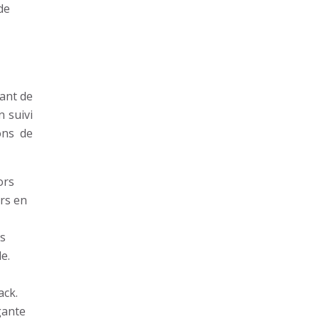
de
tant de
n suivi
ions de
ors
rs en
es
e.
ack.
gante