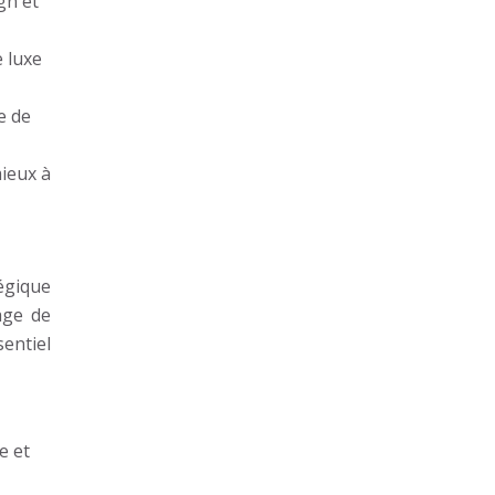
gn et
e luxe
e de
mieux à
tégique
age de
sentiel
e et