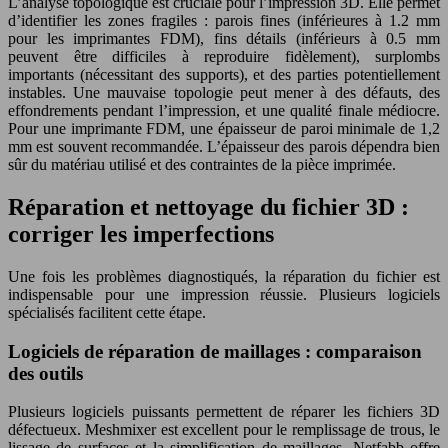
L’analyse topologique est cruciale pour l’impression 3D. Elle permet
d’identifier les zones fragiles : parois fines (inférieures à 1.2 mm
pour les imprimantes FDM), fins détails (inférieurs à 0.5 mm
peuvent être difficiles à reproduire fidèlement), surplombs
importants (nécessitant des supports), et des parties potentiellement
instables. Une mauvaise topologie peut mener à des défauts, des
effondrements pendant l’impression, et une qualité finale médiocre.
Pour une imprimante FDM, une épaisseur de paroi minimale de 1,2
mm est souvent recommandée. L’épaisseur des parois dépendra bien
sûr du matériau utilisé et des contraintes de la pièce imprimée.
Réparation et nettoyage du fichier 3D :
corriger les imperfections
Une fois les problèmes diagnostiqués, la réparation du fichier est
indispensable pour une impression réussie. Plusieurs logiciels
spécialisés facilitent cette étape.
Logiciels de réparation de maillages : comparaison
des outils
Plusieurs logiciels puissants permettent de réparer les fichiers 3D
défectueux. Meshmixer est excellent pour le remplissage de trous, le
lissage de surfaces et la simplification de maillages. Netfabb offre