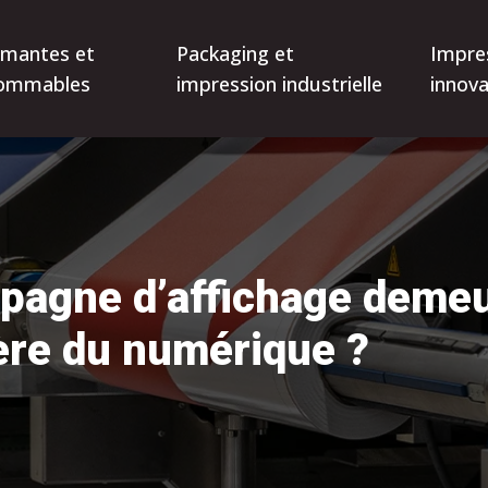
imantes et
Packaging et
Impre
ommables
impression industrielle
innova
pagne d’affichage demeu
’ère du numérique ?