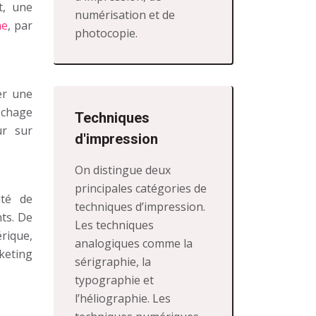
t, une
numérisation et de
ne
, par
photocopie.
er une
ichage
Techniques
ur sur
d'impression
On distingue deux
principales catégories de
ité de
techniques d’impression.
nts. De
Les techniques
rique,
analogiques comme la
keting
sérigraphie, la
typographie et
l’héliographie. Les