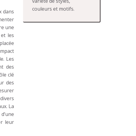
variété de styles,
couleurs et motifs.
ix dans
menter
fre une
 et les
placée
impact
e. Les
nt des
ôle clé
ur des
esurer
 divers
aux. La
 d’une
r leur