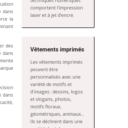
techniques numériques
cation
comportent l’impression
e dans
laser et à jet d’encre.
rce la
rminant
ler des
Vêtements imprimés
é dans
gmente
Les vêtements imprimés
marque
peuvent être
personnalisés avec une
variété de motifs et
écision
d'images : dessins, logos
e dans
et slogans, photos,
cacité,
motifs floraux,
géométriques, animaux…
Ils se déclinent dans une