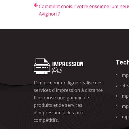
Comment choisir votre enseigne lumineu
Avignon ?
Tech
Imp
L’imprimeur en ligne réalise des
Off
services d'impression à distance.
Imp
Il propose une gamme de
produits et de services
Imp
d'impression à des prix
Impr
compétitifs.