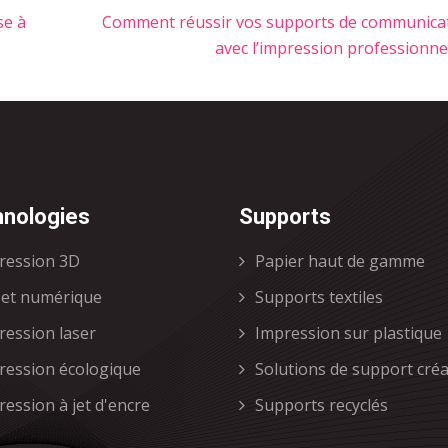
se à
Comment réussir vos supports de communica
avec l’impression professionnel
nologies
Supports
ression 3D
Papier haut de gamme
set numérique
Supports textiles
ression laser
Impression sur plastique
ression écologique
Solutions de support créa
ession à jet d'encre
Supports recyclés